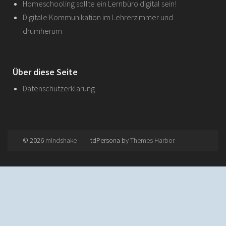
Homeschooling sollte ein Lernbüro digital sein!
Digitale Kommunikation im Lehrerzimmer und
drumherum
Über diese Seite
Datenschutzerklärung
© 2026
mindshake
—
tdPersona by
Themes Harbor