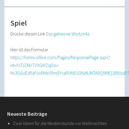
Spiel
Drücke diesen Link
Das geheime Wort.m4a
Hier ist das Formular
https://forms.office.com/Pages/ResponsePage.aspx?
id=XsTJZNUTV0GWZqDzu-
Nx3GGvEzRaFoxMi4rXRm5YvaRUN01GNzNJNTA0Q0lNQ1RIUzdPT
Neueste Beiträge
Zwei Ideen für die Medienstunde vor Weihnachten